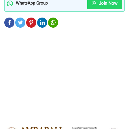
Join Now
WhatsApp Group