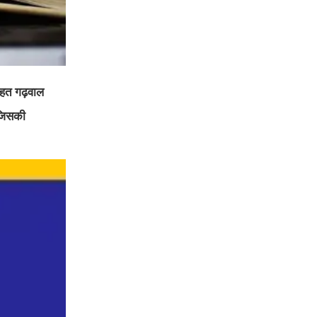
तहत गढ़वाल
 जिसकी