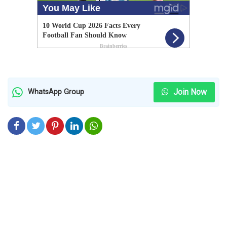
Join Now
WhatsApp Group