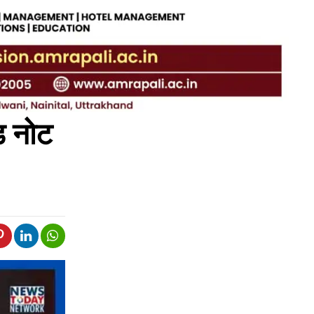
ड नोट
ी