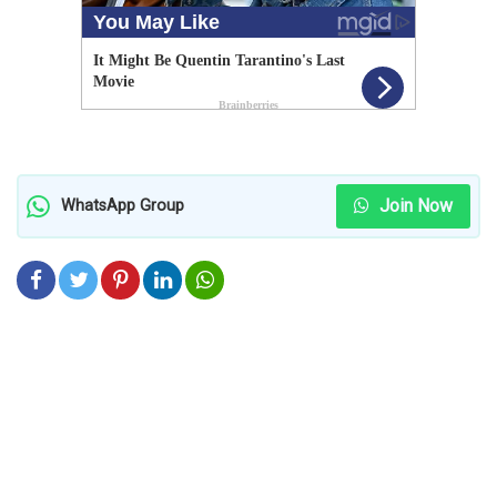
Join Now
WhatsApp Group