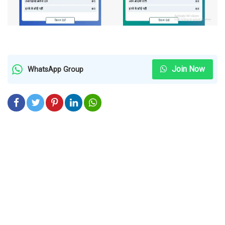
Join Now
WhatsApp Group