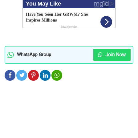
Join Now
WhatsApp Group