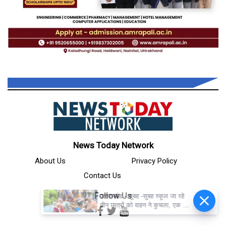
News Today Network
About Us
Privacy Policy
Contact Us
Follow Us
उत्तराखंड - सुबह -सुबह स्कूल जा रहे
तीन छात्रों को वाहन ने कुचला, एक की
मौत, दो गंभीर घायल