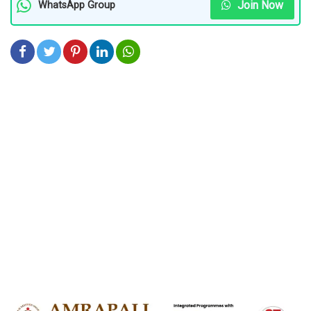
Join Now
WhatsApp Group