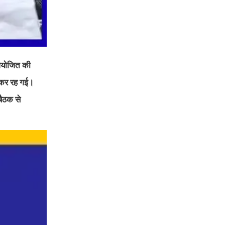
 आयोजित की
बनकर रह गई।
बैठक से