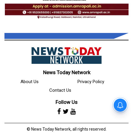
News Today Network
About Us
Privacy Policy
Contact Us
Follow Us
देहरादून - ग्राफिक एरा मेडिकल
कॉलेज ने रचा इतिहास, कॉलेज में
एमबीबीएस की सीटें बढ़कर हुईं 250
© News Today Network, all rights reserved.