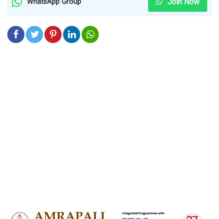
Join Now
WhatsApp Group