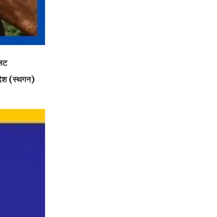
गजट
आदेश (स्थगन)