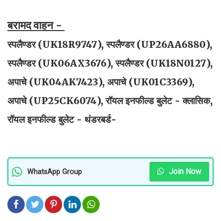
बरामद वाहन -
स्पलैण्डर (UK18R9747), स्पलैण्डर (UP26AA6880),
स्पलैण्डर (UK06AX3676), स्पलैण्डर (UK18N0127),
अपाचे (UK04AK7423), अपाचे (UK01C3369),
अपाचे (UP25CK6074), रॉयल इनफील्ड बुलेट - क्लासिक,
रॉयल इनफील्ड बुलेट - थंडरबर्ड-
Join Now
WhatsApp Group