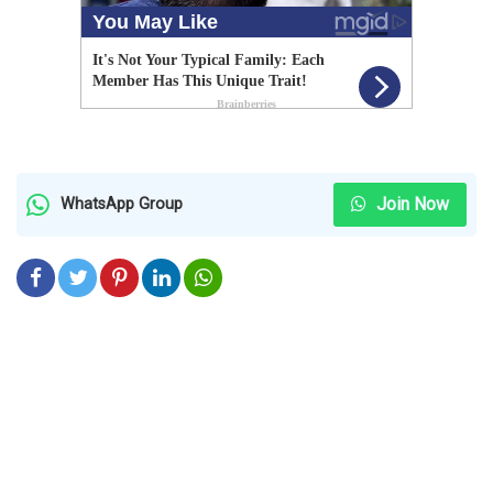
Join Now
WhatsApp Group