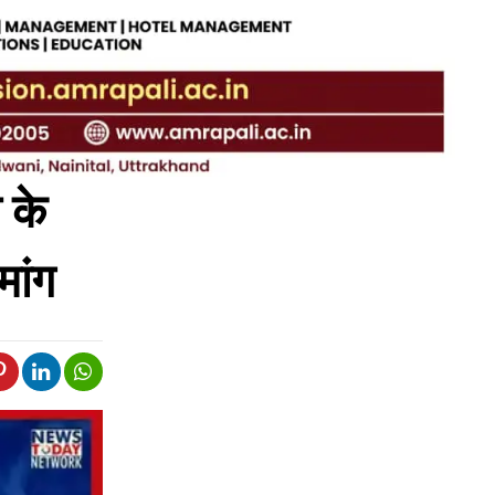
 के
मांग