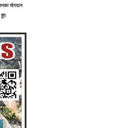
ं उनका योगदान
 हुए