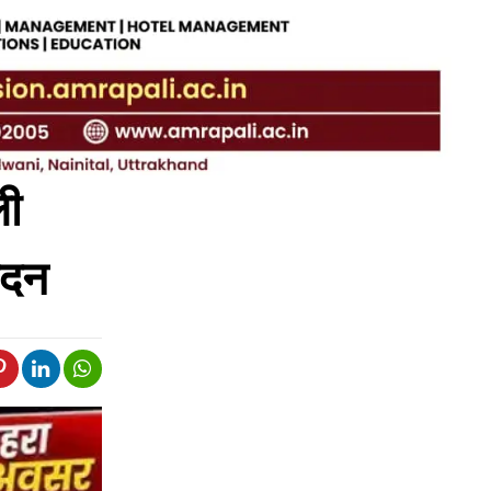
ली
वेदन