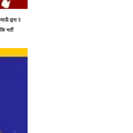
ाऊँ द्वारा 3
ि भर्ती