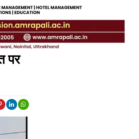
छत पर
व