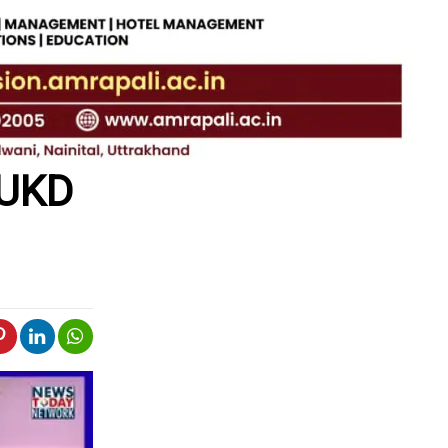
र UKD