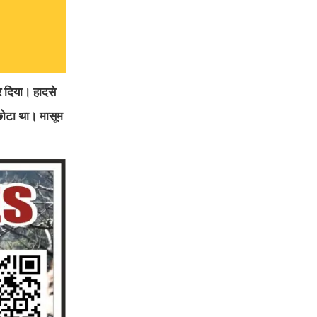
र दिया। हादसे
े छोटा था। मासूम