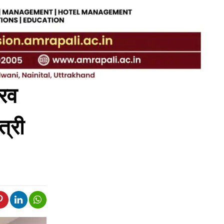
ौरव
ंत्री