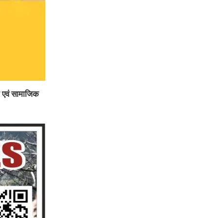
न एवं सामाजिक
।