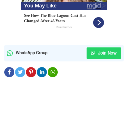
Join Now
WhatsApp Group