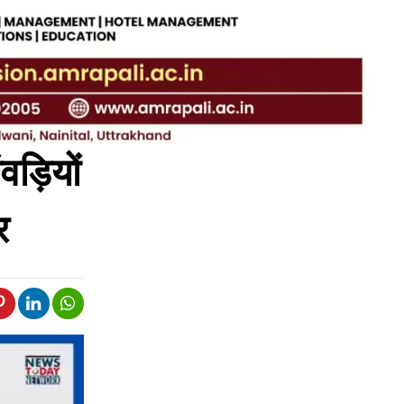
वड़ियों
र