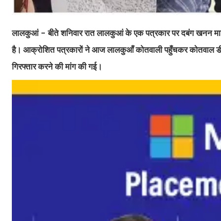
लालकुआं - बीते शनिवार रात लालकुआं के एक पत्रकार पर दबंग खनन माफि
है। आक्रोशित पत्रकारों ने आज लालकुआँ कोतवाली पहुँचकर कोतवाल डीआर
गिरफ्तार करने की मांग की गई।