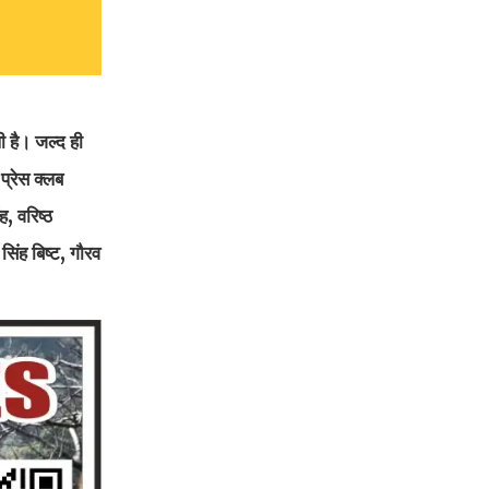
ी है। जल्द ही
प्रेस क्लब
ह, वरिष्ठ
िंह बिष्ट, गौरव