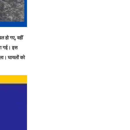
यल हो गए, वहीं
 लग गई। इस
ाला। घायलों को