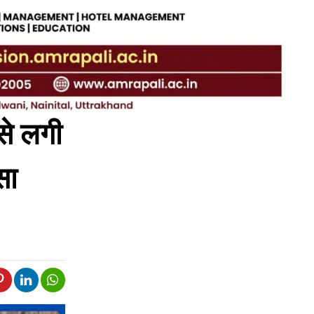
 से लगी
दसा