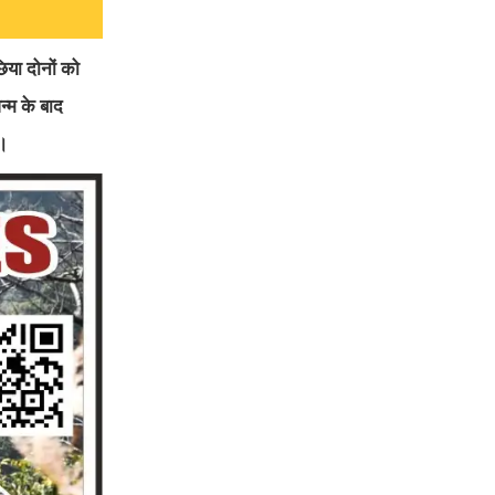
िया दोनों को
्म के बाद
ै।