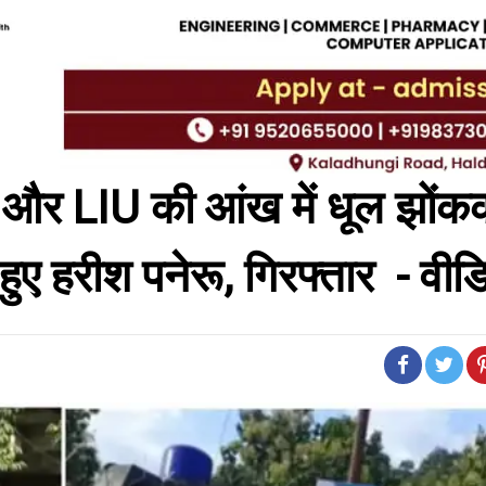
ियों और LIU की आंख में धूल झों
ुए हरीश पनेरू, गिरफ्तार - वीड