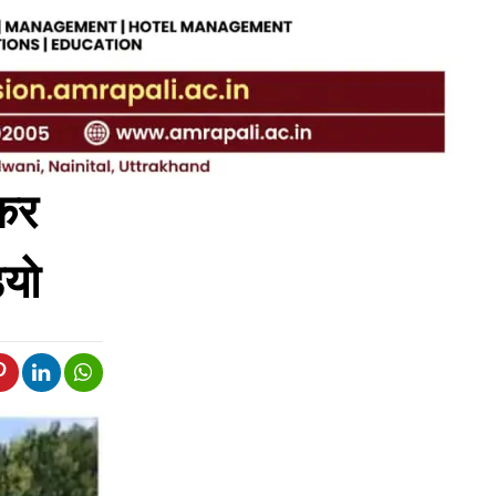
ककर
ियो