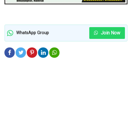
Join Now
WhatsApp Group