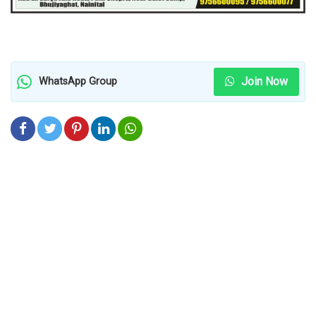
Join Now
WhatsApp Group