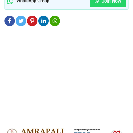
Join Now
WhatsApp Group