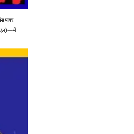
खंड पावर
नएल)—में