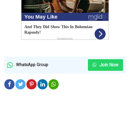
Join Now
WhatsApp Group