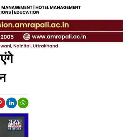
ंगे
ान