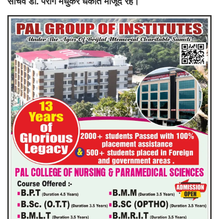
सचिव डॉ. पराग मधुकर धकाते मौजूद रहे।