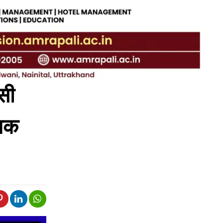
सी
्मक