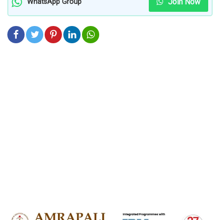
Join Now
WhatsApp Group