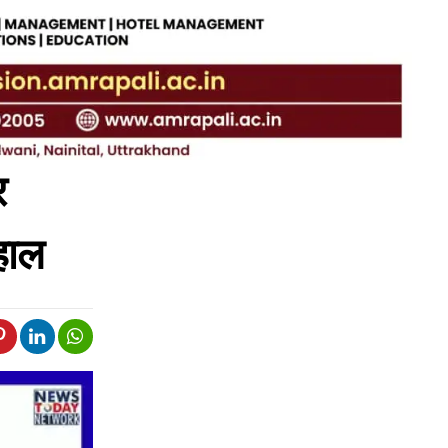
र
 हाल