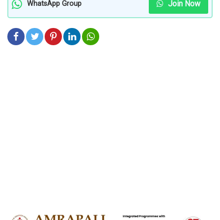
Join Now
WhatsApp Group