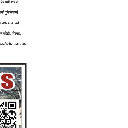
ें घेराबंदी कर ली।
कई पुलिसकर्मी
 उर्फ अय्या को
,
,
ें बहेड़ी
शेरगढ़
 तस्करी और उनका वध