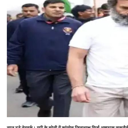
न्यूज टुडे नेटवर्क। यूपी के बरेली में कांग्रेस जिलाध्यक्ष मिर्जा अशफाक सकलै