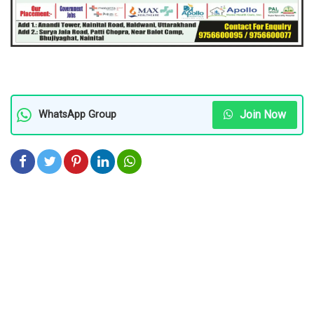
Join Now
WhatsApp Group