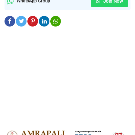
Join Now
WhatsApp Group