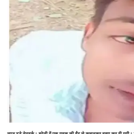
न्यूज टुडे नेटवर्क। बरेली में एक युवक की ईंट से कुचलकर हत्या कर दी गयी