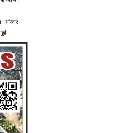
 भी पड़ी थीं
,
ा। शनिवार
 हुई।