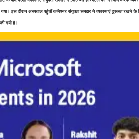
स दौरान अस्‍पताल पहुंचीं कमिश्‍नर संयुक्‍ता समद्दार ने व्‍यवस्‍थाएं दुरूस्‍त रखने के 
 की गयी है।