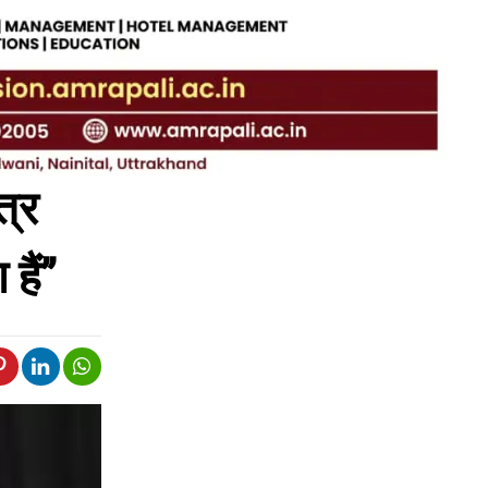
त्र
ैं’’