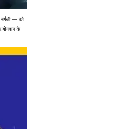
मन बर्गली — को
तर योगदान के