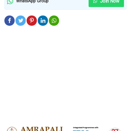
Join Now
WhatsApp Group