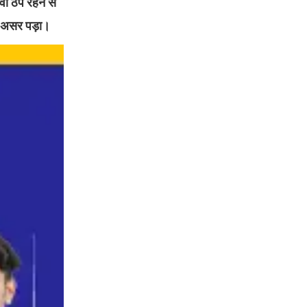
ेवा ठप रहने से
र असर पड़ा।