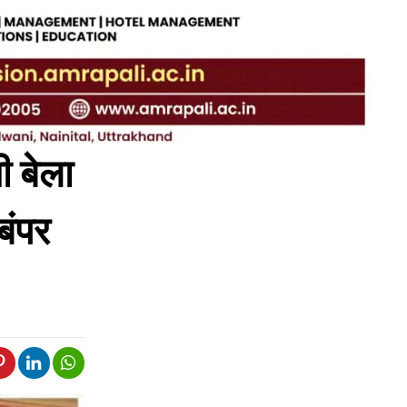
ी बेला
बंपर